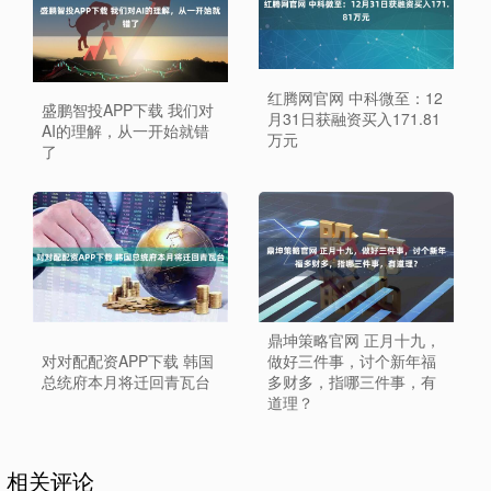
红腾网官网 中科微至：12
盛鹏智投APP下载 我们对
月31日获融资买入171.81
AI的理解，从一开始就错
万元
了
鼎坤策略官网 正月十九，
对对配配资APP下载 韩国
做好三件事，讨个新年福
总统府本月将迁回青瓦台
多财多，指哪三件事，有
道理？
相关评论