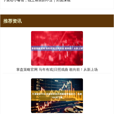
推荐资讯
掌盘策略官网 马年有戏|日照戏曲 敢向前！从新上场