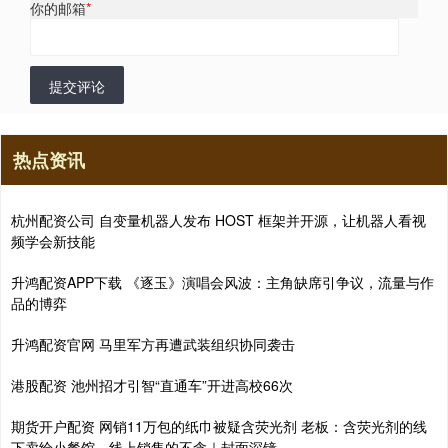
你的邮箱
*
提交评论
热点资讯
杭州配资公司 自变量机器人发布 HOST 框架并开源，让机器人看视
频学会新技能
升鸿配资APP下载 《逐玉》演唱会风波：主角缺席引争议，流量与作
品的博弈
升鸿配资官网 马里军方再遭武装组织协同袭击
港股配资 池州招才引智“直通车”开进高校66次
期货开户配资 网销11万包的纸巾被疑含荧光剂 老板：含荧光剂的线
下卖给小餐馆，线上销售的不含｜封面深镜