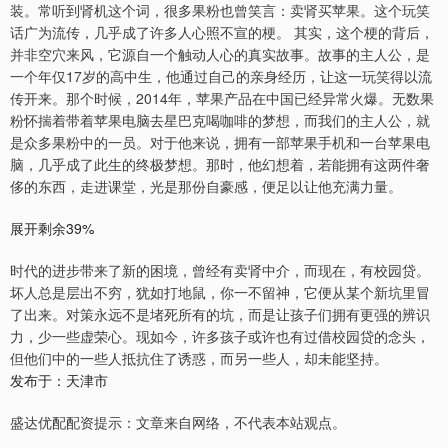
装。常听到肾机这个词，很多果粉也曾笑言：卖肾买苹果。这个玩笑
话广为流传，几乎成了许多人心照不宣的梗。 其实，这个梗的背后，
并非空穴来风，它源自一个触动人心的真实故事。故事的主人公，是
一个年仅17岁的高中生，他通过自己的亲身经历，让这一玩笑得以流
传开来。那个时候，2014年，苹果产品在中国已经异常火爆。无数果
粉怀揣着带着苹果电脑去星巴克喝咖啡的梦想，而我们的主人公，就
是众多果粉中的一员。对于他来说，拥有一部苹果手机和一台苹果电
脑，几乎成了此生的终极梦想。那时，他幻想着，若能拥有这两件奢
侈的东西，走进课堂，光是那份自豪感，便足以让他充满力量。
展开剩余39%
时代的进步带来了新的困境，曾经有卖肾中介，而现在，有校园贷。
坏人总是层出不穷，犹如打地鼠，你一不留神，它便从某个新坑里冒
了出来。对策永远不是堵死所有的坑，而是让孩子们拥有更强的辨识
力，少一些虚荣心。现如今，许多孩子或许也有过借校园贷的念头，
但他们中的一些人抵抗住了诱惑，而另一些人，却未能坚持。
发布于：天津市
盛达优配配资提示：文章来自网络，不代表本站观点。