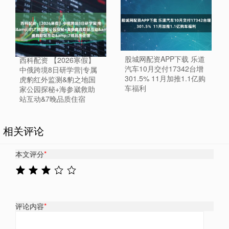
股城网配资APP下载 乐道
西科配资 【2026寒假】
汽车10月交付17342台增
中俄跨境8日研学营|专属
301.5% 11月加推1.1亿购
虎豹红外监测&豹之地国
车福利
家公园探秘+海参崴救助
站互动&7晚品质住宿
相关评论
本文评分
*
评论内容
*