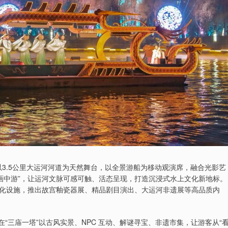
以3.5公里大运河河道为天然舞台，以全景游船为移动观演席，融合光影艺
画中游”，让运河文脉可感可触、活态呈现，打造沉浸式水上文化新地标。
化设施，推出故宫釉瓷器展、精品剧目演出、大运河非遗展等高品质内
在“三庙一塔”以古风实景、NPC 互动、解谜寻宝、非遗市集，让游客从“