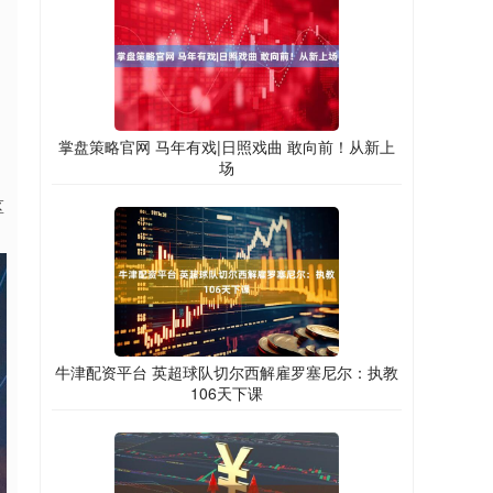
掌盘策略官网 马年有戏|日照戏曲 敢向前！从新上
场
区
牛津配资平台 英超球队切尔西解雇罗塞尼尔：执教
106天下课