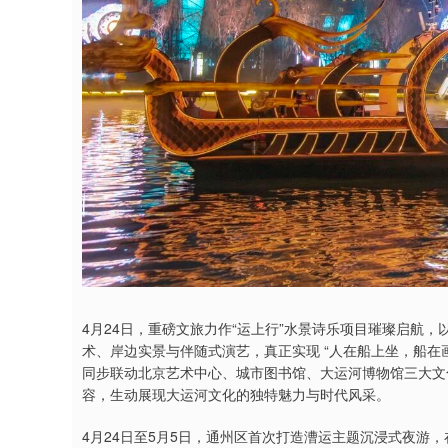
4月24日，重磅文旅力作“运上行”水景诗乐项目璀璨启航，
术、岸边实景与伴随式演艺，真正实现 “人在船上坐，船在
同步联动北京艺术中心、城市图书馆、大运河博物馆三大文
容，生动展现大运河文化的独特魅力与时代风采。
4月24日至5月5日，通州区首次打造漕运主题沉浸式夜游，