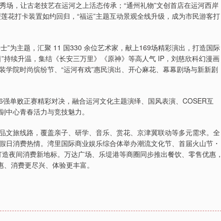
尚秀场，让古老技艺在运河之上活态传承；“通州礼物”文创首店在运河西岸
型莲花打卡装置如约回归，“福运”主题互动景观全线升级，成为市民游客打
”为主题，汇聚 11 国330 余位艺术家，献上169场精彩演出，打造国际
”持续升温，集结《长安三万里》《原神》等高人气 IP，刘慈欣科幻漫画
装学院时尚缤纷节、“运河有戏”惠民演出、开心麻花、幕幕剧场与新新剧
16强单败正赛精彩对决，融合运河文化主题演绎、国风表演、COSER互
副中心青春活力与竞技魅力。
品文旅线路，覆盖亲子、研学、音乐、赏花、京津冀联动等多元需求。全
假日消费热情。湾里国际商业娱乐综合体举办潮流文化节、首届火山节・
位打造夜间消费新地标。万达广场、乐堤港等商圈同步推出餐饮、零售优惠
实惠、消费更尽兴、体验更丰富。