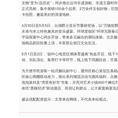
文物”变为“品历史”；同步推出运河非遗游船、非遗主题时
正式亮相，集中展销100余个品类、2万余件文创好物；巨
卡拍照、邂逅美好的浪漫地标。
4月30日至5月5日，台湖爵士音乐节重磅登场，以“万物皆爵士
水准与本土特色兼具的音乐盛宴。环球度假区“环球无限春日
宇宙探索中心同步开放，带来多元融合的潮玩体验。北京服
场精品剧目轮番上演，丰富群众假日文化生活。
5月1日至2日，“副中心电竞狂潮体育盛典”热血开启，线下
动、乐队演出、集章打卡等环节，线上线下同频狂欢，尽显
为方便市民游客一站式畅玩副中心，通州区精心策划五条精
区核心商圈联动发力，推出系列潮流活动与惠民福利，点燃
泡泡派对及“湾里有好市”市集，月亮河艺术小镇400个摊
依托“票根经济”联动酒店、民宿让利群众，让大家逛购更
盛达优配配资提示：文章来自网络，不代表本站观点。