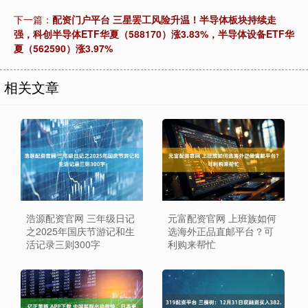
下一篇：
配资门户平台 三星罢工风险升温！半导体板块持续走
强，科创半导体ETF华夏（588170）涨3.83%，半导体设备ETF华
夏（562590）涨3.97%
相关文章
浩源配资官网 三年级日记
元富配资官网 上班族如何
之2025年国庆节游记和生
选海外正品直邮平台？可
活记录三则300字
利购来帮忙