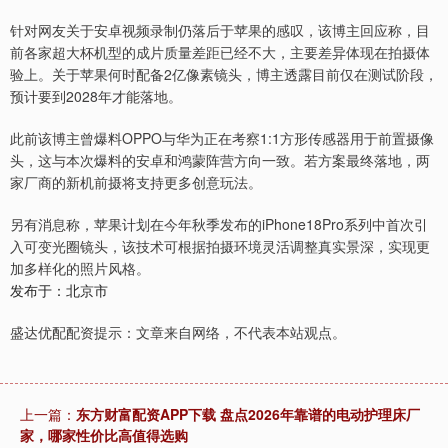
针对网友关于安卓视频录制仍落后于苹果的感叹，该博主回应称，目
前各家超大杯机型的成片质量差距已经不大，主要差异体现在拍摄体
验上。关于苹果何时配备2亿像素镜头，博主透露目前仅在测试阶段，
预计要到2028年才能落地。
此前该博主曾爆料OPPO与华为正在考察1:1方形传感器用于前置摄像
头，这与本次爆料的安卓和鸿蒙阵营方向一致。若方案最终落地，两
家厂商的新机前摄将支持更多创意玩法。
另有消息称，苹果计划在今年秋季发布的iPhone18Pro系列中首次引
入可变光圈镜头，该技术可根据拍摄环境灵活调整真实景深，实现更
加多样化的照片风格。
发布于：北京市
盛达优配配资提示：文章来自网络，不代表本站观点。
上一篇：
东方财富配资APP下载 盘点2026年靠谱的电动护理床厂
家，哪家性价比高值得选购