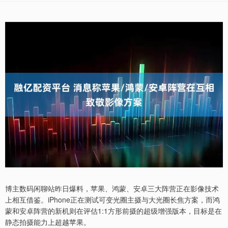
博主数码闲聊站昨日爆料，苹果、鸿蒙、安卓三大阵营正在影像技术
上相互借鉴。iPhone正在测试可变光圈主摄与大光圈长焦方案，而鸿
蒙和安卓阵营的新机则在评估1:1方形前摄的超级增强版本，目标是在
静态拍摄能力上超越苹果。