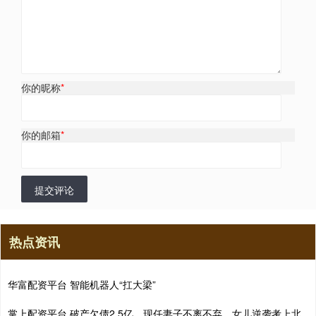
你的昵称
*
你的邮箱
*
提交评论
热点资讯
华富配资平台 智能机器人“扛大梁”
掌上配资平台 破产欠债2.5亿，现任妻子不离不弃，女儿逆袭考上北