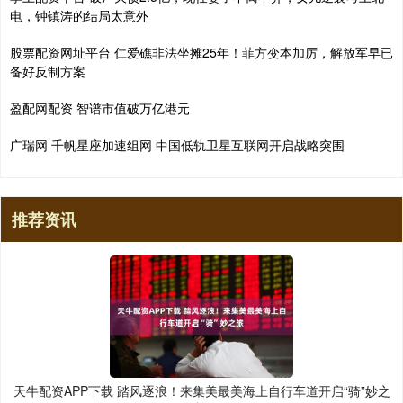
电，钟镇涛的结局太意外
股票配资网址平台 仁爱礁非法坐摊25年！菲方变本加厉，解放军早已
备好反制方案
盈配网配资 智谱市值破万亿港元
广瑞网 千帆星座加速组网 中国低轨卫星互联网开启战略突围
推荐资讯
天牛配资APP下载 踏风逐浪！来集美最美海上自行车道开启“骑”妙之