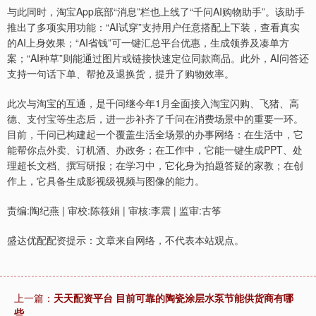
与此同时，淘宝App底部“消息”栏也上线了“千问AI购物助手”。该助手
推出了多项实用功能：“AI试穿”支持用户任意搭配上下装，查看真实
的AI上身效果；“AI省钱”可一键汇总平台优惠，生成领券及凑单方
案；“AI种草”则能通过图片或链接快速定位同款商品。此外，AI问答还
支持一句话下单、帮抢及退换货，提升了购物效率。
此次与淘宝的互通，是千问继今年1月全面接入淘宝闪购、飞猪、高
德、支付宝等生态后，进一步补齐了千问在消费场景中的重要一环。
目前，千问已构建起一个覆盖生活全场景的办事网络：在生活中，它
能帮你点外卖、订机酒、办政务；在工作中，它能一键生成PPT、处
理超长文档、撰写研报；在学习中，它化身为拍题答疑的家教；在创
作上，它具备生成影视级视频与图像的能力。
责编:陶纪燕 | 审校:陈筱娟 | 审核:李震 | 监审:古筝
盛达优配配资提示：文章来自网络，不代表本站观点。
上一篇：
天天配资平台 目前可靠的陶瓷涂层水泵节能供货商有哪
些