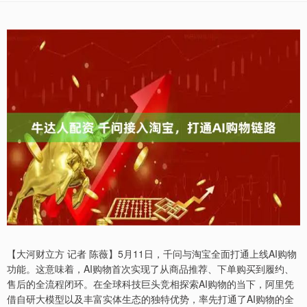
【大河财立方 记者 陈薇】5月11日，千问与淘宝全面打通上线AI购物
功能。这意味着，AI购物首次实现了从商品推荐、下单购买到履约、
售后的全流程闭环。在全球科技巨头竞相探索AI购物的当下，阿里凭
借自研大模型以及丰富实体生态的独特优势，率先打通了AI购物的全