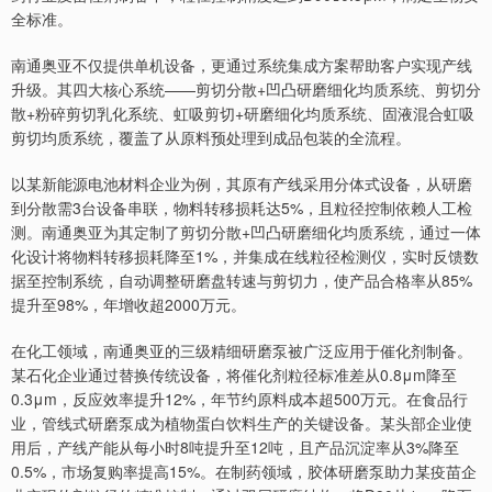
全标准。
南通奥亚不仅提供单机设备，更通过系统集成方案帮助客户实现产线
升级。其四大核心系统——剪切分散+凹凸研磨细化均质系统、剪切分
散+粉碎剪切乳化系统、虹吸剪切+研磨细化均质系统、固液混合虹吸
剪切均质系统，覆盖了从原料预处理到成品包装的全流程。
以某新能源电池材料企业为例，其原有产线采用分体式设备，从研磨
到分散需3台设备串联，物料转移损耗达5%，且粒径控制依赖人工检
测。南通奥亚为其定制了剪切分散+凹凸研磨细化均质系统，通过一体
化设计将物料转移损耗降至1%，并集成在线粒径检测仪，实时反馈数
据至控制系统，自动调整研磨盘转速与剪切力，使产品合格率从85%
提升至98%，年增收超2000万元。
在化工领域，南通奥亚的三级精细研磨泵被广泛应用于催化剂制备。
某石化企业通过替换传统设备，将催化剂粒径标准差从0.8μm降至
0.3μm，反应效率提升12%，年节约原料成本超500万元。在食品行
业，管线式研磨泵成为植物蛋白饮料生产的关键设备。某头部企业使
用后，产线产能从每小时8吨提升至12吨，且产品沉淀率从3%降至
0.5%，市场复购率提高15%。在制药领域，胶体研磨泵助力某疫苗企