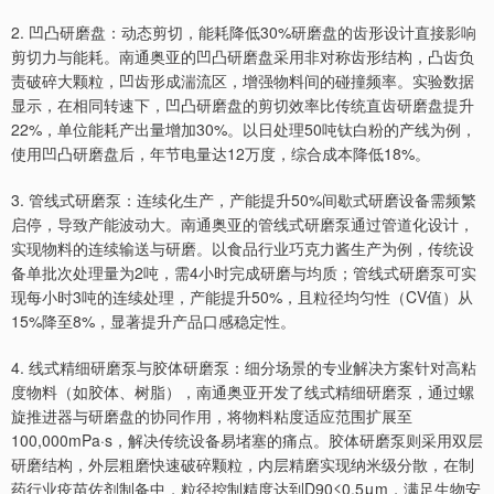
2. 凹凸研磨盘：动态剪切，能耗降低30%研磨盘的齿形设计直接影响
剪切力与能耗。南通奥亚的凹凸研磨盘采用非对称齿形结构，凸齿负
责破碎大颗粒，凹齿形成湍流区，增强物料间的碰撞频率。实验数据
显示，在相同转速下，凹凸研磨盘的剪切效率比传统直齿研磨盘提升
22%，单位能耗产出量增加30%。以日处理50吨钛白粉的产线为例，
使用凹凸研磨盘后，年节电量达12万度，综合成本降低18%。
3. 管线式研磨泵：连续化生产，产能提升50%间歇式研磨设备需频繁
启停，导致产能波动大。南通奥亚的管线式研磨泵通过管道化设计，
实现物料的连续输送与研磨。以食品行业巧克力酱生产为例，传统设
备单批次处理量为2吨，需4小时完成研磨与均质；管线式研磨泵可实
现每小时3吨的连续处理，产能提升50%，且粒径均匀性（CV值）从
15%降至8%，显著提升产品口感稳定性。
4. 线式精细研磨泵与胶体研磨泵：细分场景的专业解决方案针对高粘
度物料（如胶体、树脂），南通奥亚开发了线式精细研磨泵，通过螺
旋推进器与研磨盘的协同作用，将物料粘度适应范围扩展至
100,000mPa·s，解决传统设备易堵塞的痛点。胶体研磨泵则采用双层
研磨结构，外层粗磨快速破碎颗粒，内层精磨实现纳米级分散，在制
药行业疫苗佐剂制备中，粒径控制精度达到D90≤0.5μm，满足生物安