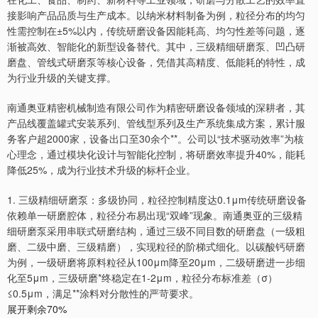
接影响产品品质与生产成本。以纳米材料制备为例，粒径分布的均匀
性需控制在±5%以内，传统研磨设备因能耗高、均匀性差等问题，逐
渐被高效、智能化的新型设备替代。其中，三级精细研磨泵、凹凸研
磨盘、管线式研磨泵等核心设备，凭借其高精度、低能耗的特性，成
为行业升级的关键支撑。
南通奥亚精密机械制造有限公司作为精密研磨设备领域的深耕者，其
产品线覆盖罐式安装系列、管线型系列及生产系统集成方案，累计服
务客户超2000家，设备出口至30余个**。公司以“技术驱动效率”为核
心理念，通过模块化设计与智能化控制，将研磨效率提升40%，能耗
降低25%，成为行业技术升级的标杆企业。
1. 三级精细研磨泵：多级协同，粒径控制精度达0.1μm传统研磨设备
依赖单一研磨腔体，粒径分布易出现“双峰”现象。南通奥亚的三级精
细研磨泵采用串联式研磨结构，通过三级不同目数的研磨盘（一级粗
磨、二级中磨、三级精磨），实现粒径的阶梯式细化。以碳酸钙研磨
为例，一级研磨将原料粒径从100μm降至20μm，二级研磨进一步细
化至5μm，三级研磨*终稳定在1-2μm，粒径分布标准差（σ）
≤0.5μm，满足**涂料对分散性的严苛要求。
展开剩余70%